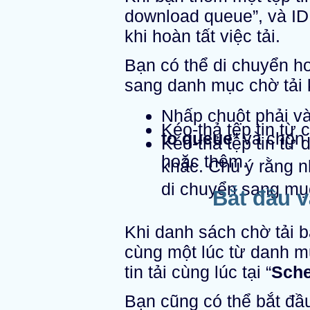
download queue”, và ID
khi hoàn tất việc tải.
Bạn có thể di chuyển ho
sang danh mục chờ tải 
Nhấp chuột phải và
Kéo-thả tệp tin từ
to queue
” và chọn
Kéo-thả tệp tin từ
hoặc thêm.
khác. Chú ý rằng nh
di chuyển sang mụ
Bắt đầu v
Khi danh sách chờ tải bắ
cùng một lúc từ danh mụ
tin tải cùng lúc tại “
Sche
Bạn cũng có thể bắt đầu(