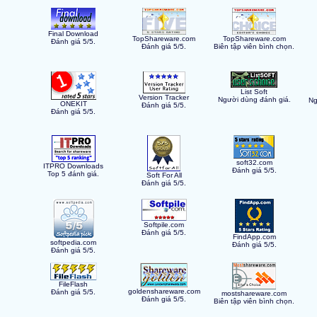
Final Download
TopShareware.com
TopShareware.com
Đánh giá 5/5.
Đánh giá 5/5.
Biên tập viên bình chọn.
List Soft
Version Tracker
Người dùng đánh giá.
Ng
ONEKIT
Đánh giá 5/5.
Đánh giá 5/5.
soft32.com
ITPRO Downloads
Đánh giá 5/5.
Top 5 đánh giá.
Soft For All
Đánh giá 5/5.
Softpile.com
Đánh giá 5/5.
FindApp.com
softpedia.com
Đánh giá 5/5.
Đánh giá 5/5.
FileFlash
goldenshareware.com
Đánh giá 5/5.
mostshareware.com
Đánh giá 5/5.
Biên tập viên bình chọn.