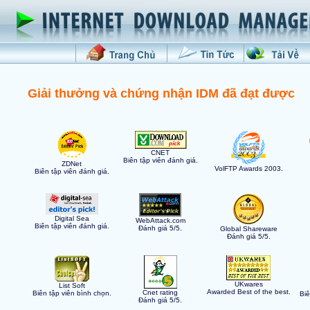
Giải thưởng và chứng nhận IDM đã đạt được
CNET
Biên tập viên đánh giá.
ZDNet
VolFTP Awards 2003.
Biên tập viên đánh giá.
Digital Sea
WebAttack.com
Biên tập viên đánh giá.
Đánh giá 5/5.
Global Shareware
Đánh giá 5/5.
UKwares
List Soft
Awarded Best of the best.
Cnet rating
Biên tập viên bình chọn.
Biê
Đánh giá 5/5.